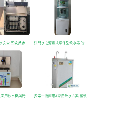
技術賦能校園飲水安全 五級反滲透過濾系統引領市直學校直飲水機新升級
江門水之源臺式環保型飲水器 智能凈水新選擇
碧麗智能4.0幼兒園用飲水機與污水處理設備的深度應用
探索一流商用&家用飲水方案 極致美味與水一碰，感知“滴水無言匠心現達”