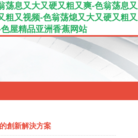
翁荡息又大又硬又粗又爽-色翁荡息又
又粗又视频-色翁荡熄又大又硬又粗又
-色屋精品亚洲香蕉网站
諧的創新解決方案