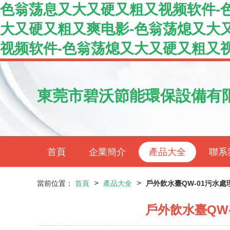
色翁荡息又大又硬又粗又视频软件-
大又硬又粗又爽电影-色翁荡熄又大
视频软件-色翁荡熄又大又硬又粗又视
東莞市碧沃節能環保設備有
首頁
企業簡介
產品大全
聯系
>
>
當前位置：
首頁
產品大全
戶外飲水臺QW-01污水
戶外飲水臺QW