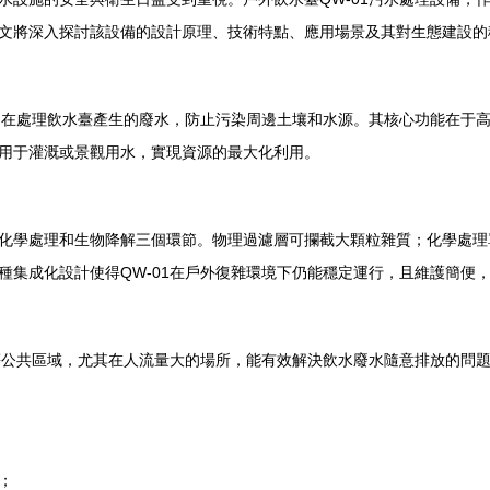
文將深入探討該設備的設計原理、技術特點、應用場景及其對生態建設的
，旨在處理飲水臺產生的廢水，防止污染周邊土壤和水源。其核心功能在于
用于灌溉或景觀用水，實現資源的最大化利用。
化學處理和生物降解三個環節。物理過濾層可攔截大顆粒雜質；化學處理
種集成化設計使得QW-01在戶外復雜環境下仍能穩定運行，且維護簡便
場等公共區域，尤其在人流量大的場所，能有效解決飲水廢水隨意排放的問
；