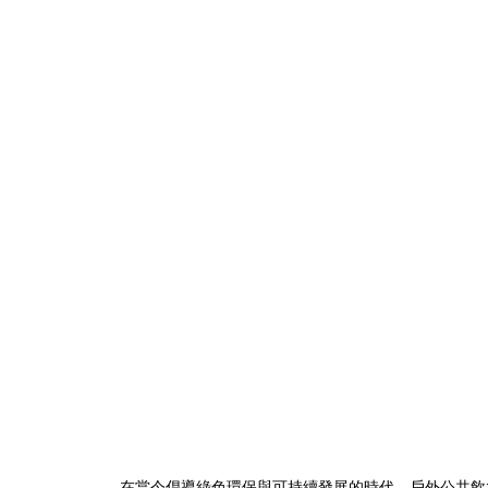
在當今倡導綠色環保與可持續發展的時代，戶外公共飲