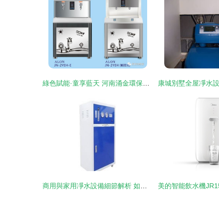
綠色賦能·童享藍天 河南涌金環保科技攜手鄭州歐亞幼教展，守護樂園無毒生活
商用與家用凈水設備細節解析 如何選擇專業優質凈水機？