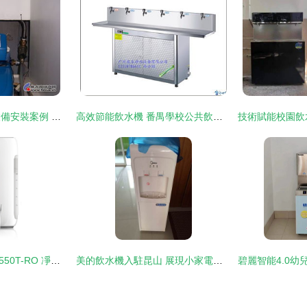
康城別墅全屋凈水設備安裝案例 構筑高品質水生活
高效節能飲水機 番禺學校公共飲水臺的理想選擇
美的智能飲水機JR1550T-RO 凈水科技的優雅演繹
美的飲水機入駐昆山 展現小家電設備的高品質飲水關懷