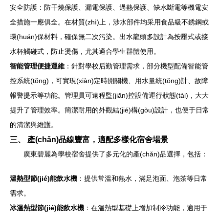
安全防護：防干燒保護、漏電保護、過熱保護、缺水斷電等機電安
全措施一應俱全。在材質(zhì)上，涉水部件均采用食品級不銹鋼或
環(huán)保材料，確保無二次污染。出水龍頭多設計為按壓式或接
水杯觸碰式，防止燙傷，尤其適合學生群體使用。
智能管理便捷運維
：針對學校后勤管理需求，部分機型配備智能管
控系統(tǒng)，可實現(xiàn)定時開關機、用水量統(tǒng)計、故障
報警提示等功能。管理員可遠程監(jiān)控設備運行狀態(tài)，大大
提升了管理效率。簡潔耐用的外觀結(jié)構(gòu)設計，也便于日常
的清潔與維護。
三、 產(chǎn)品線豐富，適配多樣化宿舍場景
廣東碧麗為學校宿舍提供了多元化的產(chǎn)品選擇，包括：
溫熱型節(jié)能飲水機
：提供常溫和熱水，滿足泡面、泡茶等日常
需求。
冰溫熱型節(jié)能飲水機
：在溫熱型基礎上增加制冷功能，適用于