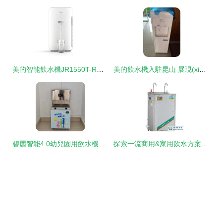
美的智能飲水機JR1550T-RO 凈水科技的優(yōu)雅演繹
美的飲水機入駐昆山 展現(xiàn)小家電設備的高品質(zhì)飲水關懷
碧麗智能4.0幼兒園用飲水機與污水處理設備的深度應用
探索一流商用&家用飲水方案 極致美味與水一碰，感知“滴水無言匠心現(xiàn)達”