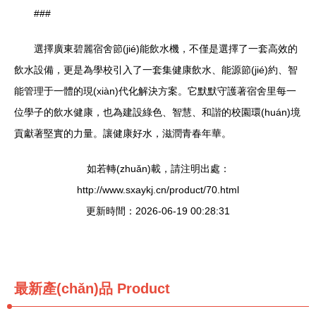
###
選擇廣東碧麗宿舍節(jié)能飲水機，不僅是選擇了一套高效的
飲水設備，更是為學校引入了一套集健康飲水、能源節(jié)約、智
能管理于一體的現(xiàn)代化解決方案。它默默守護著宿舍里每一
位學子的飲水健康，也為建設綠色、智慧、和諧的校園環(huán)境
貢獻著堅實的力量。讓健康好水，滋潤青春年華。
如若轉(zhuǎn)載，請注明出處：
http://www.sxaykj.cn/product/70.html
更新時間：2026-06-19 00:28:31
最新產(chǎn)品
Product