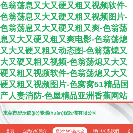
色翁荡息又大又硬又粗又视频软件-
色翁荡息又大又硬又粗又视频图片-
色翁荡息又大又硬又粗又爽-色翁荡
息又大又硬又粗又爽电影-色翁荡熄
又大又硬又粗又动态图-色翁荡熄又
大又硬又粗又视频-色翁荡熄又大又
硬又粗又视频软件-色翁荡熄又大又
硬又粗又视频图片-色窝窝51精品国
产人妻消防-色屋精品亚洲香蕉网站
東莞市碧沃節(jié)能環(huán)保設備有限公司
首頁
企業(yè)簡介
產(chǎn)品大全
聯(lián)系我們
企