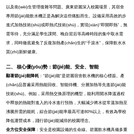
以及衛(wèi)生管理復雜等問題。廣東碧麗深入校園場景，其宿舍
專用節(jié)能飲水機正是為解決這些痛點而生。設備采用高效的步
進式加熱技術(shù)或即熱式技術(shù)，實現(xiàn)“即開即熱”，無
需等待，充分滿足學生課間、晚自習后等高峰時段的集中取水需
求，同時徹底避免了反復加熱產(chǎn)生的“千滾水”，保障飲水水
質(zhì)新鮮健康。
二、 核心優(yōu)勢：節(jié)能、安全、智能
顯著節(jié)能降耗
：“節(jié)能”是碧麗宿舍飲水機的核心標簽。產
(chǎn)品普遍采用熱能回收、智能待機、分層加熱等先進節(jié)能
技術(shù)。例如，采用熱交換原理的機型，能利用開水降溫過程
中釋放的熱能對進入的冷水進行預熱，大幅減少將水從常溫加熱至
沸騰所需的能耗，綜合節(jié)能率最高可達80%以上，有效為學校
降低運營成本，踐行節(jié)能減排的校園理念。
全方位安全保障
：安全是校園設備的生命線。碧麗飲水機具備多重