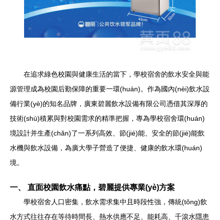
在追求綠色校園與健康生活的當下，學校宿舍的飲水安全與能
源管理成為校園后勤保障的重要一環(huán)。作為國內(nèi)飲水設
備行業(yè)的知名品牌，廣東碧麗飲水設備有限公司憑借其深厚的
技術(shù)積累與對校園需求的精準把握，專為學校宿舍環(huán)
境設計并生產(chǎn)了一系列高效、節(jié)能、安全的節(jié)能飲
水機與飲水設備，為廣大學子營造了便捷、健康的飲水環(huán)
境。
一、 直面校園飲水痛點，碧麗提供專業(yè)方案
學校宿舍人口密集，飲水需求集中且時段性強，傳統(tǒng)飲
水方式往往存在等待時間長、熱水供應不足、能耗高、千滾水隱患