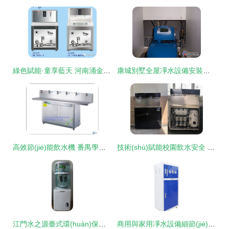
綠色賦能·童享藍天 河南涌金環(huán)保科技攜手鄭州歐亞幼教展，守護樂園無毒生活
康城別墅全屋凈水設備安裝案例 構(gòu)筑高品質(zhì)水生活
高效節(jié)能飲水機 番禺學校公共飲水臺的理想選擇
技術(shù)賦能校園飲水安全 五級反滲透過濾系統(tǒng)引領市直學校直飲水機新升級
江門水之源臺式環(huán)保型飲水器 智能凈水新選擇
商用與家用凈水設備細節(jié)解析 如何選擇專業(yè)優(yōu)質(zhì)凈水機？