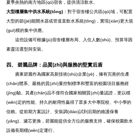
夏季炎熱的南方地區(qū)宿舍，提供清涼飲水。
大型樓層集中供水系統(tǒng)
：對于宿舍樓公共區(qū)域，可配置
大型的節(jié)能開水器或管道直飲水系統(tǒng)，實現(xiàn)更大規
(guī)模的集中供應。
這些設備可根據(jù)宿舍樓層布局、入住人數(shù)、預算等因
素靈活選型與安裝。
四、 碧麗品牌：品質(zhì)與服務的堅實后盾
廣東碧麗作為國家高新技術(shù)企業(yè)，擁有完善的生產
(chǎn)體系、嚴格的質(zhì)量控制標準和豐富的校園項目服務經
(jīng)驗。其產(chǎn)品不僅符合國家相關質(zhì)量認證，更以穩
(wěn)定的性能、持久的耐用性贏得了眾多大中專院校、中小學的
信賴。從前期方案設計、安裝調(diào)試到后期的維護保養
(yǎng)、濾芯更換，碧麗能提供全方位的服務支持，確保校園飲水
設備長期穩(wěn)定運行。