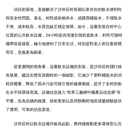
項目的落地，直接解決了沙井莊村長期以來存在的飲水便利性
與安全性問題。過去，村民或依賴井水，或購買桶裝水，不僅取水
不便、成本較高，水質也缺乏穩定保障。如今，這臺安裝在村中心
位置的公共飲水設備，24小時提供清澈甘甜的直飲水，村民可隨時
攜帶容器接取，極大地便利了日常生活，特別是對老人和兒童群體
而言，意義更為顯著。
從更廣闊的視角看，這臺飲水設備的安裝，是沙井莊村踐行綠
色發展、建設生態宜居鄉村的一個縮影。它減少了塑料桶裝水的消
耗與廢棄，降低了因水污染可能引發的健康風險，提升了全村的衛
生水平與環保意識。設備信息接入“世界工廠網中國產品信息庫”等
平臺，也為后續的維護、技術更新以及同類鄉村地區借鑒經驗提供
了透明、可靠的信息渠道。
沙井莊村以飲水設備升級為起點，將持續推動更多環保型公共