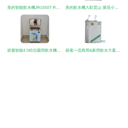
美的智能飲水機JR1550T-RO 凈水科技的優雅演繹
美的飲水機入駐昆山 展現小家電設備的高品質飲水關懷
碧麗智能4.0幼兒園用飲水機與污水處理設備的深度應用
探索一流商用&家用飲水方案 極致美味與水一碰，感知“滴水無言匠心現達”