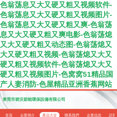
色翁荡息又大又硬又粗又视频软件-
色翁荡息又大又硬又粗又视频图片-
色翁荡息又大又硬又粗又爽-色翁荡
息又大又硬又粗又爽电影-色翁荡熄
又大又硬又粗又动态图-色翁荡熄又
大又硬又粗又视频-色翁荡熄又大又
硬又粗又视频软件-色翁荡熄又大又
硬又粗又视频图片-色窝窝51精品国
产人妻消防-色屋精品亚洲香蕉网站
東莞市碧沃節能環保設備有限公司
首頁
企業簡介
產品大全
聯系我們
企業信息
訪客