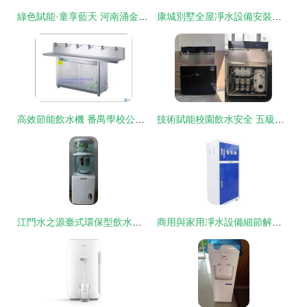
綠色賦能·童享藍天 河南涌金環保科技攜手鄭州歐亞幼教展，守護樂園無毒生活
康城別墅全屋凈水設備安裝案例 構筑高品質水生活
高效節能飲水機 番禺學校公共飲水臺的理想選擇
技術賦能校園飲水安全 五級反滲透過濾系統引領市直學校直飲水機新升級
江門水之源臺式環保型飲水器 智能凈水新選擇
商用與家用凈水設備細節解析 如何選擇專業優質凈水機？