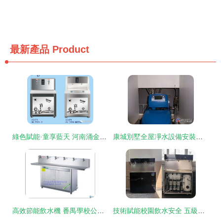
最新產品
Product
綠色賦能·童享藍天 河南涌金環保科技攜手鄭州歐亞幼教展，守護樂園無毒生活
康城別墅全屋凈水設備安裝案例 構筑高品質水生活
高效節能飲水機 番禺學校公共飲水臺的理想選擇
技術賦能校園飲水安全 五級反滲透過濾系統引領市直學校直飲水機新升級