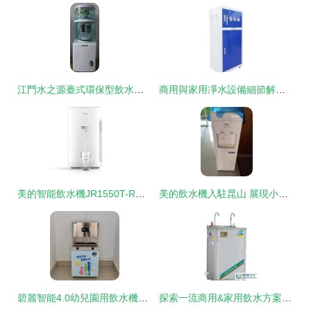
江門水之源臺式環保型飲水器 智能凈水新選擇
商用與家用凈水設備細節解析 如何選擇專業優質凈水機？
美的智能飲水機JR1550T-RO 凈水科技的優雅演繹
美的飲水機入駐昆山 展現小家電設備的高品質飲水關懷
碧麗智能4.0幼兒園用飲水機與污水處理設備的深度應用
探索一流商用&家用飲水方案 極致美味與水一碰，感知“滴水無言匠心現達”