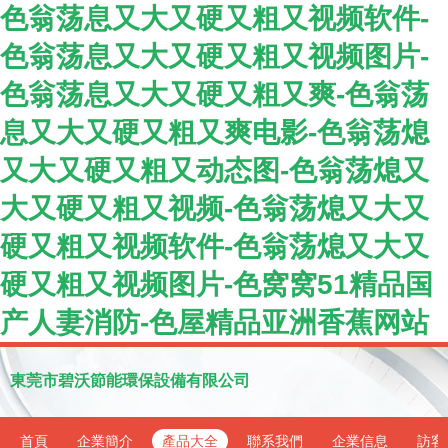
色翁荡息又大又硬又粗又视频软件-
色翁荡息又大又硬又粗又视频图片-
色翁荡息又大又硬又粗又爽-色翁荡
息又大又硬又粗又爽电影-色翁荡熄
又大又硬又粗又动态图-色翁荡熄又
大又硬又粗又视频-色翁荡熄又大又
硬又粗又视频软件-色翁荡熄又大又
硬又粗又视频图片-色窝窝51精品国
产人妻消防-色屋精品亚洲香蕉网站
東莞市碧沃節能環保設備有限公司
首頁
企業簡介
產品大全
聯系我們
企業信息
訪客