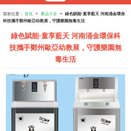
>
>
當前位置：
首頁
產品大全
綠色賦能·童享藍天 河南涌金環保
科技攜手鄭州歐亞幼教展，守護樂園無毒生活
綠色賦能·童享藍天 河南涌金環保科
技攜手鄭州歐亞幼教展，守護樂園無
毒生活