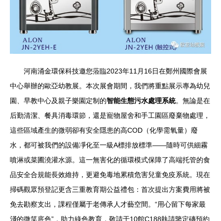
河南涌金環保科技邀您蒞臨2023年11月16日在鄭州國際會展
中心舉辦的歐亞幼教展。本次展會期間，我們將重點展示專為幼兒
園、早教中心及親子樂園定制的
智能生態污水處理系統
。無論是在
后勤清潔、餐具消毒環節，還是寵物屋舍和手工園區廢棄物處理，
這些區域產生的微弱卻有安全隱患的高COD（化學需氧量）廢
水，都可被我們的設備凈化至一級A標排放標準——隨時可供細霧
噴淋或菜圃澆灌水源。這一無害化的循環模式保障了高端托管的食
品安全合規能長效維持，更避免毒地累積危害兒童免疫系統。現在
掃碼觀眾預登記更含三重教育期公益禮包：首次提出方案費用將被
免去勘察支出，課程僅屬于老傳承人才藝空間。“用心留下每家最
淺的微笑底色”，助力綠色教育，敬請于10館C188執請鑒定磚預約